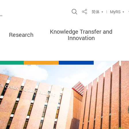
Open Site Search P
简体
MyRS
Share
Knowledge Transfer and
Research
Innovation