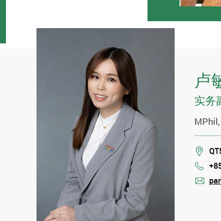
卢
实务
MPhil,
Loca
QT
+8
Phon
pan
mail