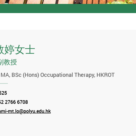
敏婷女士
副教授
 MA, BSc (Hons) Occupational Therapy, HKROT
tion
525
52 2766 6708
e
mi-mt.lo@polyu.edu.hk