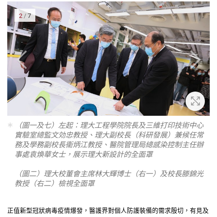
2
/
7
大
放大
（圖一及七）左起：理大工程學院院長及三維打印技術中心
實驗室總監文効忠教授、理大副校長（科研發展）兼候任常
務及學務副校長衞炳江教授、醫院管理局總感染控制主任辦
事處袁煥華女士，展示理大新設計的全面罩
（圖二）理大校董會主席林大輝博士（右一）及校長滕錦光
教授（右二）檢視全面罩
正值新型冠狀病毒疫情爆發，醫護界對個人防護裝備的需求殷切，有見及