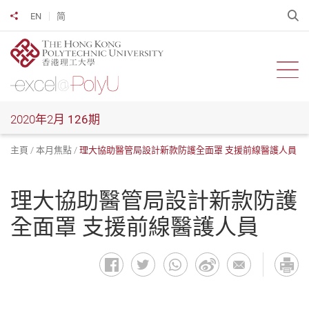
跳
開
EN
简
分享到
到
主
要
內
開啟
容
2020年2月
126期
主頁
本月焦點
理大協助醫管局設計新款防護全面罩 支援前線醫護人員
理大協助醫管局設計新款防護
全面罩 支援前線醫護人員