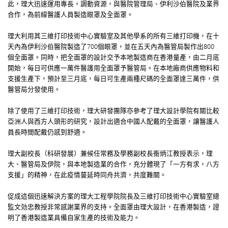
此，理大迅速運用專長，調動資源，與醫院管理局、伊利沙伯醫院及業界
合作，為前線醫護人員製造眼罩及全面罩。
理大利用其三維打印技術中心實驗室及其他學系的所有三維打印機，在十
天內為伊利沙伯醫院製造了700個眼罩，並在五天內為醫管局製作出800
個全面罩。同時，把全面罩的設計交予本地製造商在香港量產，由二月底
開始，每日可供應一萬件醫護用全面罩予醫管局。在本地廠商供應物料和
支援生產下，預計至三月底，每日可生產兩種尺碼的全面罩達三萬件，供
醫管局分發使用。
除了使用了三維打印技術，理大研發團隊亦參考了理大設計學院有關比較
亞洲人與西方人頭形的研究，設計出適合中國人配戴的全面罩，讓醫護人
員長時間配戴仍感到舒適。
理大副校長（科研發展）兼候任常務及學務副校長衞炳江教授表示，理
大、醫管局及伊院，與本地製造業的合作，充分體現了「一方有求，八方
支援」的精神，在此疫情蔓延時同舟共濟，共度難關。
促成這個迅速解決方案的理大工程學院院長及三維打印技術中心實驗室總
監文効忠教授非常感謝業界的支持。全面罩由理大設計，在香港製造，證
明了香港製造業具備自家生產的技術及能力。