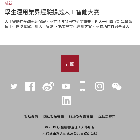
成就
學生運用業界經驗揚威人工智能大賽
人工智能在全球迅速發展，並在科技發展中至關重要。理大一個電子計算學系
博士生團隊希望利用人工智能 ，為業界提供實用方案，並成功在首屆全國人...
訂閱
Twitter
Facebook
微
YouTube
iPolyU
Instagram
微
博
信
LinkedIn
聯絡我們
隱私政策聲明
版權及免責聲明
無障礙網頁
© 2019 版權屬香港理工大學所有
本通訊由理大傳訊及公共事務處出版