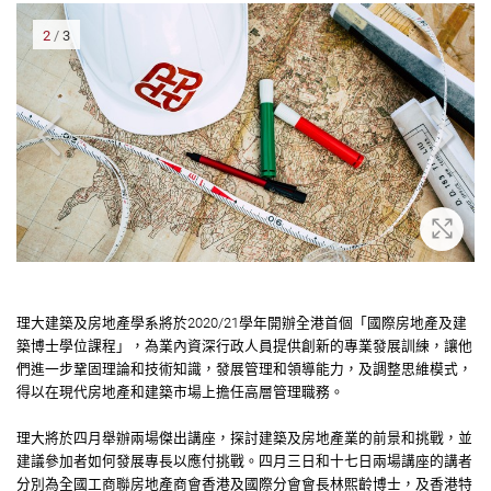
2
/
3
大
放大
理大建築及房地產學系將於2020/21學年開辦全港首個「國際房地產及建
築博士學位課程」，為業內資深行政人員提供創新的專業發展訓練，讓他
們進一步鞏固理論和技術知識，發展管理和領導能力，及調整思維模式，
得以在現代房地產和建築市場上擔任高層管理職務。
理大將於四月舉辦兩場傑出講座，探討建築及房地產業的前景和挑戰，並
建議參加者如何發展專長以應付挑戰。四月三日和十七日兩場講座的講者
分別為全國工商聯房地產商會香港及國際分會會長林熙齡博士，及香港特