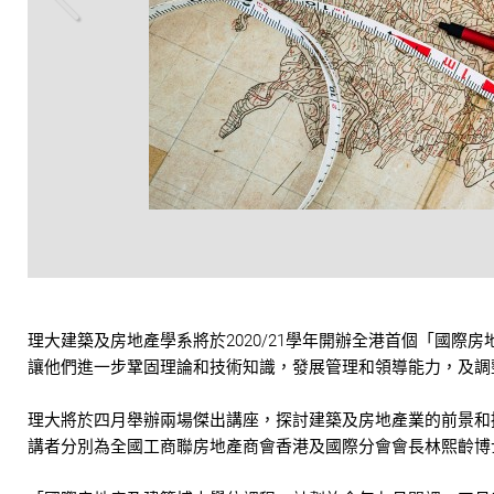
放大
理大建築及房地產學系將於2020/21學年開辦全港首個「國
讓他們進一步鞏固理論和技術知識，發展管理和領導能力，及調
理大將於四月舉辦兩場傑出講座，探討建築及房地產業的前景和
講者分別為全國工商聯房地產商會香港及國際分會會長林熙齡博