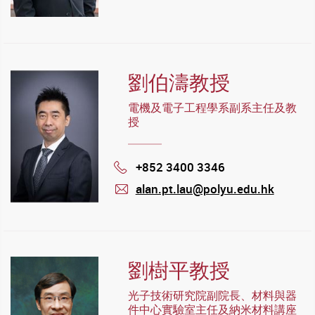
mail
劉伯濤教授
電機及電子工程學系副系主任及教
授
+852 3400 3346
Phone
alan.pt.lau@polyu.edu.hk
mail
劉樹平教授
光子技術研究院副院長、材料與器
件中心實驗室主任及納米材料講座