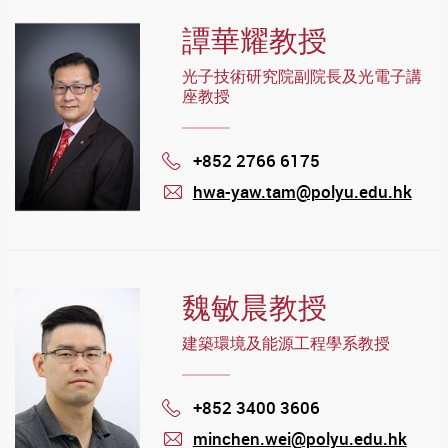
譚華耀教授
光子技術研究院副院長及光電子講
座教授
+852 2766 6175
Phone
hwa-yaw.tam@polyu.edu.hk
mail
魏敏晨教授
建築環境及能源工程學系教授
+852 3400 3606
Phone
minchen.wei@polyu.edu.hk