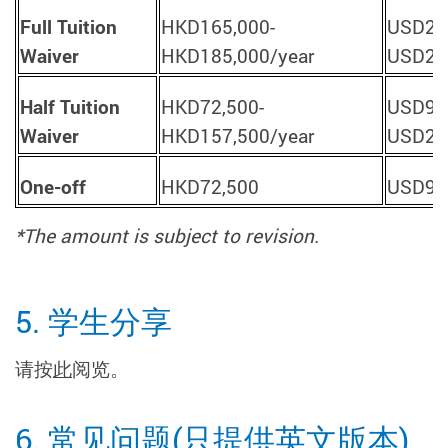
Full Tuition
HKD165,000-
USD21
Waiver
HKD185,000/year
USD23
Half Tuition
HKD72,500-
USD9,2
Waiver
HKD157,500/year
USD20
One-off
HKD72,500
USD9,
*The amount is subject to revision.
5.
学生分享
请按
此
阅览。
6. 常见问题(只提供英文版本)