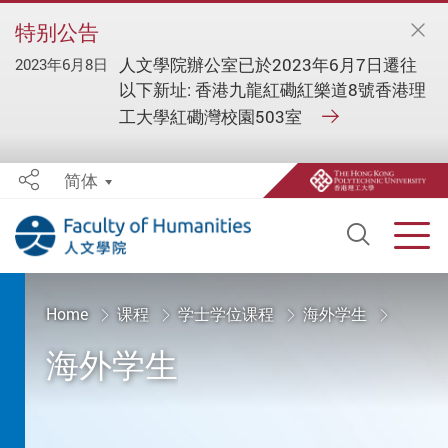
特别公告
人文學院辦公室已於2023年6月7日遷往
2023年6月8日
以下新址: 香港九龍紅磡紅樂道8號香港理
工大學紅磡灣校園503室
简体
Share
Open S
Men
Start main content
Home
课程
学士学位课程
海外学生
海外学生