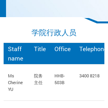
学院行政人员
Staff
Title
Office
Telephone
name
Ms
院务
HHB-
3400 8218
Cherine
主任
503B
YU