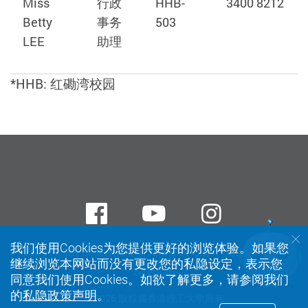
Miss
行政
HHB-
3400 8212
Betty
事务
503
LEE
助理
*HHB: 红磡湾校园
Facebook
Youtube
instagra
我们使用Cookies为您提供更好的浏览体验。如果您
Privacy Policy Statement
Terms of Use
Accessibility
继续浏览本网站而没有更改您的私隐设定，表示您
Sitemap
同意我们使用Cookies。如欲了解更多，请参阅我们
的
私隐政策声明
。
© 2026 版权属香港理工大学所有