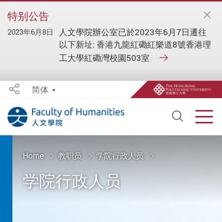
特别公告
人文學院辦公室已於2023年6月7日遷往
2023年6月8日
以下新址: 香港九龍紅磡紅樂道8號香港理
工大學紅磡灣校園503室
简体
Share
Open S
Men
Start main content
Home
教职员
学院行政人员
学院行政人员