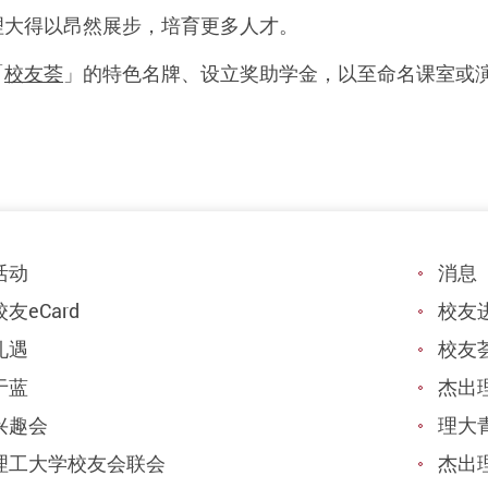
理大得以昂然展步，培育更多人才。
「
校友荟
」的特色名牌、设立奖助学金，以至命名课室或
活动
消息
友eCard
校友
礼遇
校友
于蓝
杰出
兴趣会
理大
理工大学校友会联会
杰出