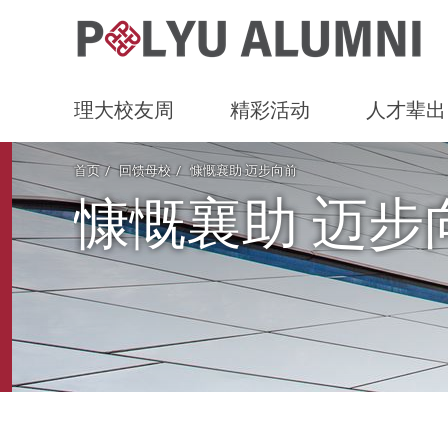
理大校友周
精彩活动
人才辈出
Start main content
首页
回馈母校
慷慨襄助 迈步向前
慷慨襄助 迈步