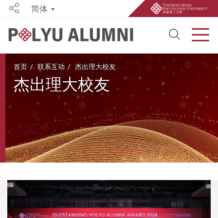
简体
Share
Open S
Men
Start main content
首页
联系互动
杰出理大校友
杰出理大校友