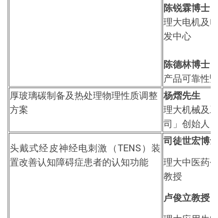
陈锐霖博士
理大电机及
发中心
陈德林博士
产品可靠性
厚玻璃碳制备及热处理物理性质调整
杨熠先生
方案
理大机械及
司」创始人
司徒世宏博
头戴式经皮神经电刺激（
TENS
）装
置改善认知障碍症患者的认知功能
理大中医药
教授
卢俊立教授