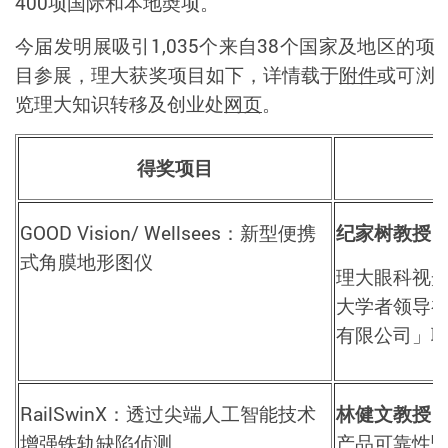
400
项国际和本地奬项。
今届发明展吸引
1,035
个来自
38
个国家及地区的项
目参展，理大获奖项目如下，详情载于
附件
或可浏
览理大知识转移及创业处
网页
。
得奖项目
GOOD Vision/ Wellsees
：新型便携
纪家树教授
式角膜地形图仪
理大眼科视
大学者领导
有限公司」
RailSwinX
：透过尖端人工智能技术
林健文教授
增强铁轨缺陷侦测
产品可靠性