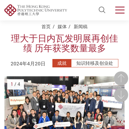
Open Si
Men
Start main content
首页
媒体
新闻稿
理大于日内瓦发明展再创佳
绩 历年获奖数量最多
2024年4月20日
成就
知识转移及创业处
前一
1
/ 4
后一