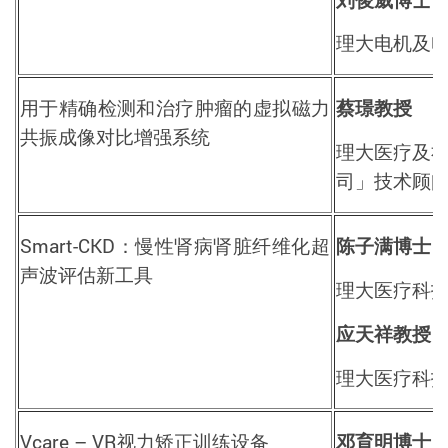
理大电机及
用于精确检测和治疗肿瘤的虚拟磁力
蔡璟教授
共振成像对比增强系统
理大医疗及
司」技术顾
Smart-CKD
：慢性肾病肾脏纤维化超
陈子满博士
声波评估新工具
理大医疗科
应天祥教授
理大医疗科
Vcare – VR
视力矫正训练设备
邓育明博士