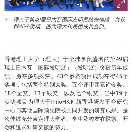
理大于第49届日内瓦国际发明展续创佳绩，共获
得45个奖项。图为理大代表团成员合照。
香港理工大学（理大）
于全球享负盛名的第
49
届
瑞士日内瓦「国际发明展」（发明展）突破历年成
绩，勇夺多项殊荣。
43
个参赛项目
成功夺得
45
个
奖项，包括两
个特别大奖、五个评审团嘉许金奖、
18
个金奖、
13
个银奖，以及七个铜奖，当中
19
个
获奖项目为理大于
InnoHK
创新香港研发平台研究
中心与其他国际顶尖院校共同开发的研究成果。是
次佳绩充分肯定理大学者、学生及校友在探索、开
创和追求科研突破的努力。