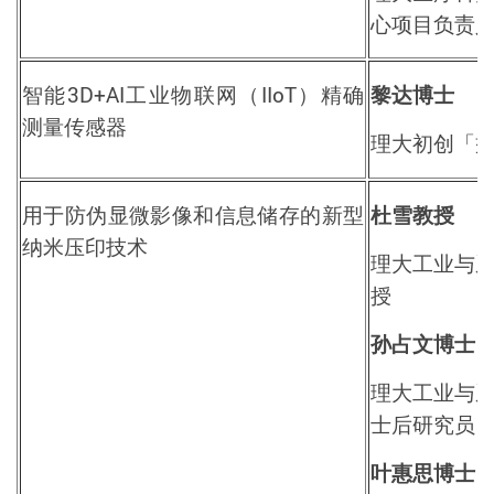
心项目负责
智能
3D+AI
工业物联网（
IIoT
）精确
黎达博士
测量传感器
理大初创「
用于防伪显微影像和信息储存的新型
杜雪教授
纳米压印技术
理大工业与
授
孙占文博士
理大工业与
士后研究员
叶惠思博士