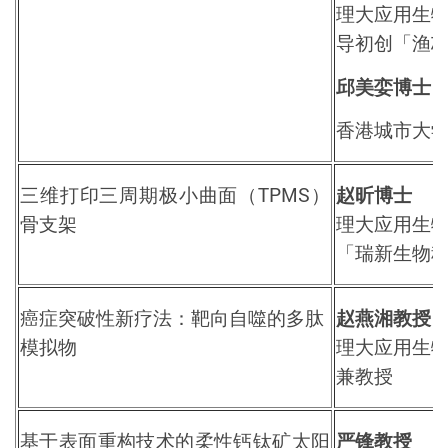
理大应用生
导初创「渔
邱美娈博士
香港城市大
三维打印三周期极小曲面（
TPMS
）
赵昕博士
骨支架
理大应用生
「瑞新生物
癌症突破性新疗法：靶向自噬的多肽
赵燕湘教授
模拟物
理大应用生
兼教授
基于表面重构技术的柔性钙钛矿太阳
严锋教授