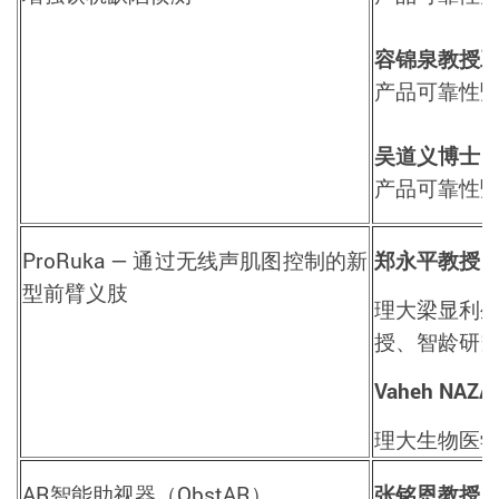
容锦泉教授
产品可靠性
吴道义博士
产品可靠性
ProRuka —
通过无线声肌图控制的新
郑永平教授
型前臂
义肢
理大梁显利
授、智龄研
Vaheh NAZA
理大生物医
AR
智能助视器
（
ObstAR
）
张铭恩教授