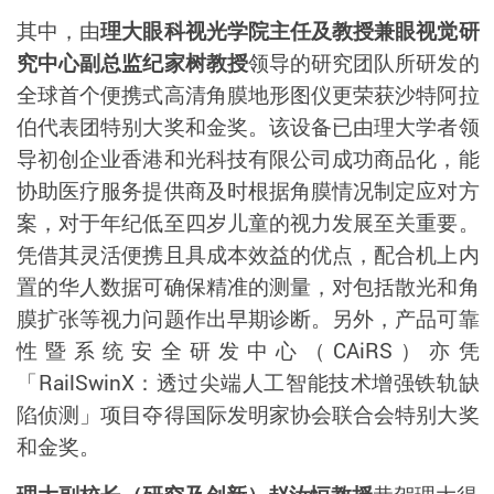
其中，由
理大眼科视光学院主任及教授兼眼视觉研
究中心副总监纪家树教授
领导的研究团队所研发的
全球首个便携式高清角膜地形图仪更荣获沙特阿拉
伯代表团特别大奖和金奖。该设备已由理大学者领
导初创企业香港和光科技有限公司成功商品化，能
协助医疗服务提供商及时根据角膜情况制定应对方
案，
对于年纪低至四岁儿童的视力发展至关重要。
凭借
其灵活便携且具成本效益的优点，配合机上内
置的华人
数据
可确保精准的测量
，对包括散光和角
膜扩张等视力问题作出早期诊断。另外，产品可靠
性暨系统安全研发中心（
CAiRS
）亦凭
「
RailSwinX
：透过尖端人工智能技术增强铁轨缺
陷侦测」项目夺得
国际发明家协会联合会特别大奖
和金奖。