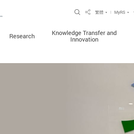
Open Site Search P
繁體
MyRS
Share
Knowledge Transfer and
Research
Innovation