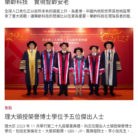
樂齡科技 實現智齡安老
全球人口老化正以前所未有的速度上升，為香港、中國內地和世界其他地區帶
來了重大挑戰，讓樂齡科技的發展比以往更為重要。樂齡科技在增強長者的能...
焦點
理大頒授榮譽博士學位予五位傑出人士
理大於 2023 年 11 月舉行第二十九屆畢業典禮，向五位傑出人士頒授榮譽博士
學位，包括史美倫女士，大紫荊勳賢，GBS，JP、龔旗煌院士、李小加先生，...