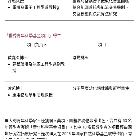
許昭教授
複雜時空耦合下低碳化智慧園區
電機及電子工程學系教授g
綜合能源系統多能流交易機制、
交互模型與決策算法研究
「優秀青年科學基金項目」得主
項目負責人
項目
黄鑫炎博士
陰燃林火
建築環境及能源工程學系副教
授
冷凱博士
分子厚度雜化鈣鈦礦與新型器件
應用物理學系助理教授
理大的⻘年科學家不僅獲個人獎項，團體表現也非常出色，合共有 50 名
年輕學者獲選「⻘年科學基金項目」。其中 13 名獲獎學者的項目經由深
圳研究院拓展研究。是次理大在 2023 年國家自然科學基金取得佳績，肯