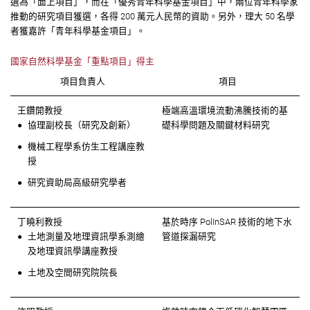
選為「面上項目」，而在「優秀⻘年科學基金項目」中，兩位⻘年科學家
推動的研究項目獲選，各得 200 萬元人民幣的資助。另外，理大 50 名學
者獲嘉許「⻘年科學基金項目」。
國家自然科學基金「重點項目」得主
項目負責人
項目
王鑽開教授
極端高溫環境流動沸騰技術的基
協理副校長（研究及創新）
礎科學問題及關鍵材料研究
機械工程學系仿生工程講座教
授
研究資助局高級研究學者
丁曉利教授
基於時序 PolInSAR 技術的地下水
土地測量及地理資訊學系測繪
管道探漏研究
及地理資訊學講座教授
土地及空間研究院院長