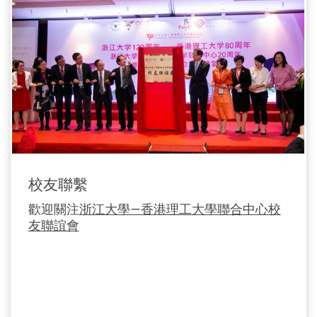
前一頁
校友聯繫
歡迎關注
浙江大學—香港理工大學聯合中心校
友聯誼會