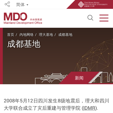
简体
Share
Open S
Men
Start main content
首页
內地网络
理大基地
成都基地
成都基地
新闻
2008
年
5
月
12
日四川发生
8
级地震后，理大和四川
大学联合成立了灾后重建与管理学院
(
IDMR
).