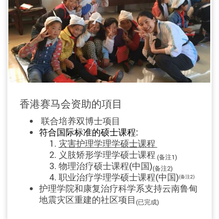
前一页
香港赛马会资助的項目
联合
培养
双博士项目
符合国际标准的硕士课程:
灾害护理学理学硕士
课程
义肢矫形学理学硕士课程
(
备注
1)
物理治疗硕士
课程(中国)
(
备注
2)
职业治疗学理学硕士课程
(中国
)
(
备注
2)
护理学院和康复治疗科学系支持云南鲁甸
地震灾区重建的社区项目
(已完成)