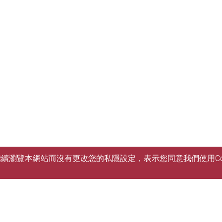
您繼續瀏覽本網站而沒有更改您的私隱設定，表示您同意我們使用Co
本診所服務只提供予合資格的本校全日制學生及職
所會為已獲確認畢業資格的學生提供一個月的服務