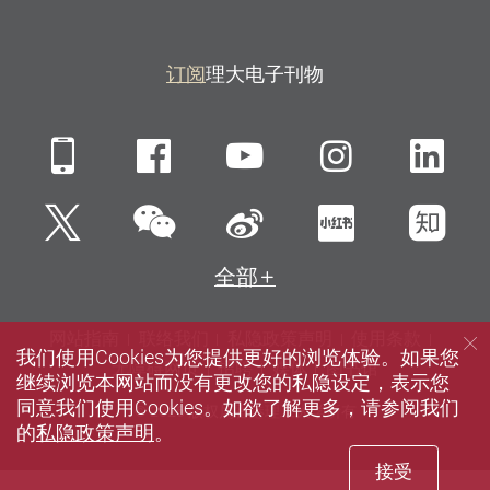
订阅
理大电子刊物
Mobile
Facebook
YouTube
Instagra
Li
微信
Twitter
新浪微博
小红书
知
全部
网站指南
联络我们
私隐政策声明
使用条款
我们使用Cookies为您提供更好的浏览体验。如果您
无障碍网页
招聘
媒体
图书馆
继续浏览本网站而没有更改您的私隐设定，表示您
同意我们使用Cookies。如欲了解更多，请参阅我们
© 2026 版权属香港理工大学所有
的
私隐政策声明
。
接受