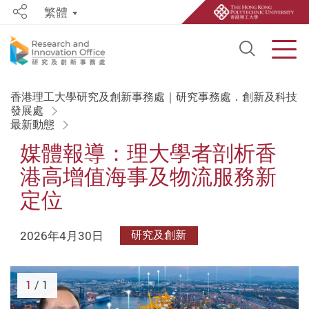
繁體
Share
Open S
Men
Start main content
香港理工大學研究及創新事務處｜研究事務處．創新及科技
發展處
最新動態
媒體報導：理大學者剖析香
港高增值海事及物流服務新
定位
2026年4月30日
研究及創新
1
/ 1