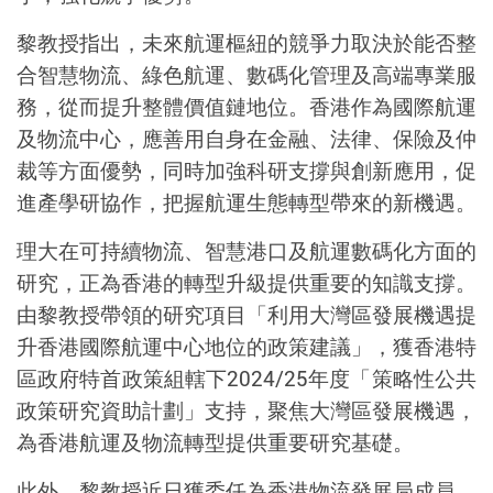
黎教授指出，未來航運樞紐的競爭力取決於能否整
合智慧物流、綠色航運、數碼化管理及高端專業服
務，從而提升整體價值鏈地位。香港作為國際航運
及物流中心，應善用自身在金融、法律、保險
及
仲
裁
等
方面優勢，同時加強科研支撐與創新應用，促
進產學研協作，把握航運生態轉型帶來的新機遇。
理大在可持續物流、智慧港口及航運數碼化方面的
研究，正為香港的轉型升級提供重要的知識支撐。
由黎教授帶領的研究項目「利用大灣區發展機遇提
升香港國際航運中心地位的政策建議」，獲香港特
區政府特首政策組轄下
2024/25年度「策略性公共
政策研究資助計劃」支持
，
聚焦大灣區發展機遇，
為香港航運及物流轉型提供重要研究基礎。
此外，黎教授近日獲委任為香港物流發展局成員，