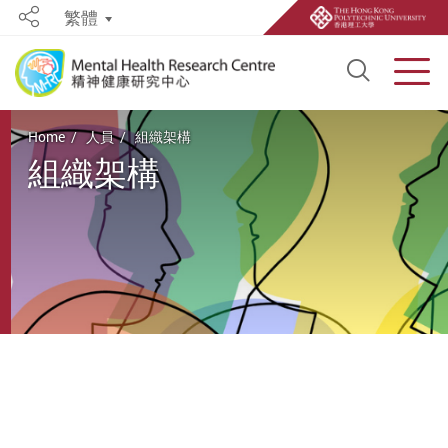
繁體
Share
Open S
Men
Start main content
Home
人員
組織架構
組織架構