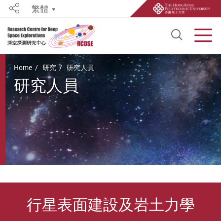
繁體
Share
Open S
Men
Start main content
Home
研究
研究人員
研究人員
行星表面建設及岩土力學