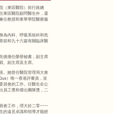
院（東區醫院）前行政總
任東區醫院顧問醫生外，還
兼任教授和東華學院醫療服
身為內科、呼吸系統科和危
章節和九十六篇有關臨床醫
先後擔任榮譽秘書，副主席
員、副主席及主席。
疫。她曾任醫院管理局大會
Qua）唯一香港評審員，並
委員會的工作。任醫生在公
出員工獎和傑出團隊獎，二
員會工作，理大於二零一一
生的遠見卓識和領導才能經