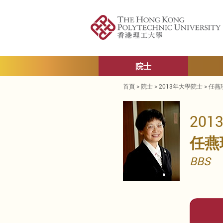
院士
首頁
>
院士
>
2013年大學院士
>
任燕珍
20
任燕
BBS