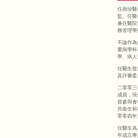
任燕珍醫
監。任醫
兼任醫院
務管理學
不論作為
重病學科
學、病人
任醫生曾
及評審委
二零零三
成員，現
曾參與食
共衞生和
零零四年
任醫生為
年成立專