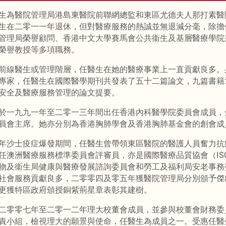
生為醫院管理局港島東醫院前聯網總監和東區尤德夫人那打素醫
生在二零一一年退休，但對醫療服務的熱誠並無退減分毫，除擔
管理局榮譽顧問、香港中文大學賽馬會公共衞生及基層醫療學院
榮譽教授等多項職務。
前線醫生或管理階層，任醫生在她的醫療事業上一直貢獻良多。
專家，任醫生在國際醫學期刊共發表了五十二篇論文，九篇書籍
安全及醫療服務管理的論文提要。
於一九九一年至二零一三年間出任香港內科醫學院委員會成員，
員會主席。她亦分別為香港胸肺學會及香港胸肺基金會的創會成
年沙士疫症爆發期間，任醫生曾帶領東區醫院的醫護人員奮力抗
任澳洲醫療服務標準委員會評審員，亦是國際醫療品質協會（IS
物及衞生局健康與醫療發展諮詢委員會和勞工及福利局安老事務
社會服務貢獻良多，二零零四及零五年獲醫院管理局分別頒予傑
更獲特區政府頒授銅紫荊星章表彰其建樹。
二零零七年至二零一二年理大校董會成員，並參與校董會財務委
責小組，檢視理大的願景與使命，任醫生為成員之一。受惠任醫