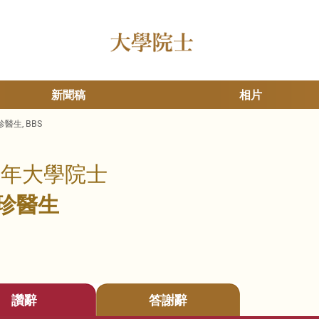
新聞稿
相片
醫生, BBS
13年大學院士
珍醫生
讚辭
答謝辭