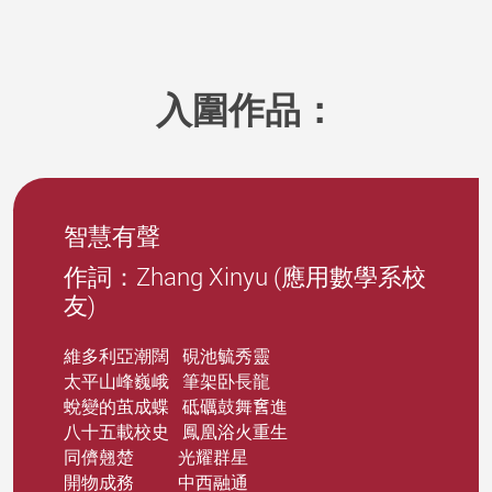
入圍作品：
智慧有聲
作詞：Zhang Xinyu (應用數學系校
友)
維多利亞潮闊 硯池毓秀靈
太平山峰巍峨 筆架卧長龍
蛻變的茧成蝶 砥礪鼓舞𡚒進
八十五載校史 鳳凰浴火重生
同儕翹楚 光耀群星
開物成務 中西融通