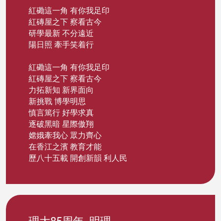
紅磡這一角 有你我足印
紅磚屋之下 察看古今
研學最新 不分遠近
陽日照 牽手笑着行
紅磡這一角 有你我足印
紅磚屋之下 察看古今
力拓新知 新界面向
新挑戰 博學明思
慎言篤行 好學求真
逐破黑暗 星際傲翔
嫦娥牽我心 眾力齊心
在香江之濱 教育才能
歷八十五載 開創新韻 利人民
理大85周年- 明理