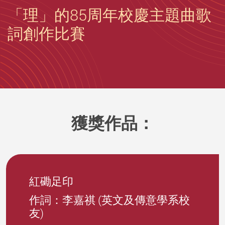
「理」的85周年校慶主題曲歌
詞創作比賽
獲獎作品：
紅磡足印
作詞：李嘉祺 (英文及傳意學系校
友)