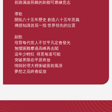
前路滿途荊棘的刺都可磨練意志
導歌
開拓八十五年歷史 創造八十五年意義
傳授知識首屈一指 世界領先的位置
副歌
培育每代世人不甘平凡定會發光
無懼困難攀過高峰再去闖
這年少輕狂 尋覓每道可能
突破界限在平原奔放
情歸於理大裡衝破面前風浪
夢想之花終會綻放