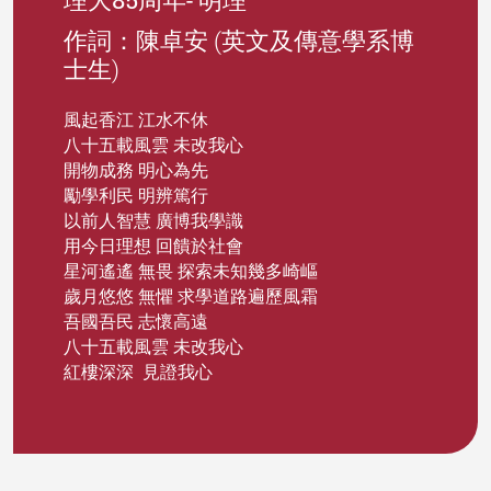
作詞：陳卓安 (英文及傳意學系博
士生)
風起香江 江水不休
八十五載風雲 未改我心
開物成務 明心為先
勵學利民 明辨篤行
以前人智慧 廣博我學識
用今日理想 回饋於社會
星河遙遙 無畏 探索未知幾多崎嶇
歲月悠悠 無懼 求學道路遍歷風霜
吾國吾民 志懷高遠
八十五載風雲 未改我心
紅樓深深 見證我心