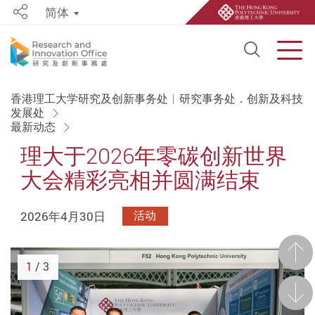
简体
Share
Open S
Men
Start main content
香港理工大学研究及创新事务处︱研究事务处．创新及科技
发展处
最新动态
理大于2026年零碳创新世界
大会精彩亮相并圆满结束
2026年4月30日
活动
前一
1
/ 3
后一