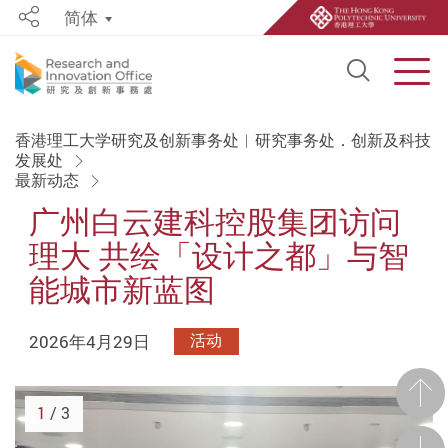
简体
Share
Open S
Men
Start main content
香港理工大学研究及创新事务处︱研究事务处．创新及科技
发展处
最新动态
广州白云建科控股集团访问
理大 共绘「设计之都」与智
能城市新蓝图
2026年4月29日
活动
前一
1
/ 3