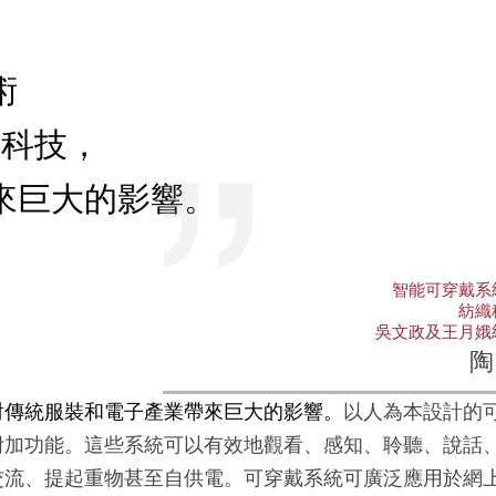
術
性科技，
來巨大的影響。
智能可穿戴系
紡織
吳文政及王月娥
陶
對傳統服裝和電子
產
業帶來巨大的影響。
以人
為
本設計的
附加功能。這些系統可以有效地觀看、感知、聆聽、說話
交流、提起重物甚至自供電。可穿戴系統可廣泛應用於網