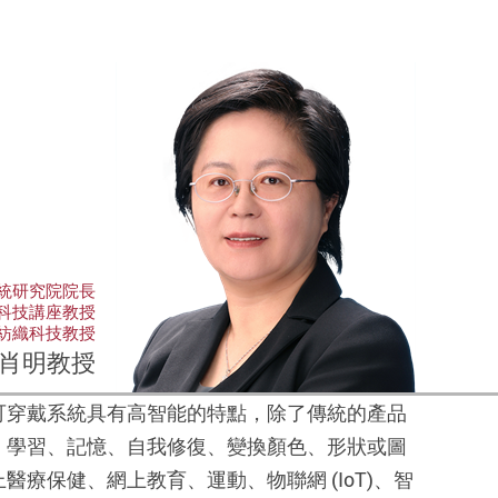
統研究院院長
科技講座教授
紡織科技教授
肖明教授
可穿戴系統具有高智能的特點，除了傳統的
產
品
、學習、記憶、自我修復、變換
顏
色、形狀或圖
上醫療保健、網上
教
育、運動、物聯網
(IoT)
、智