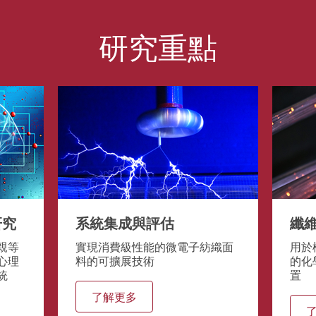
研究重點
研究
系統集成與評估
纖
親等
實現消費級性能的微電子紡織面
用於
心理
料的可擴展技術
的化
統
置
了解更多