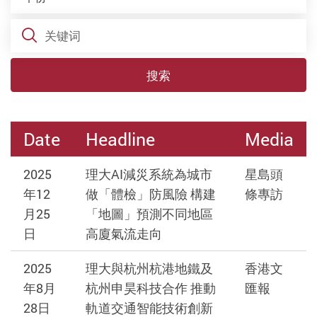
关键词
搜索
Date
Headline
Media
2025
理大AI減災系統為城市
星島頭
年12
做「體檢」防風險 構建
條專訪
月25
「地圖」預測不同地區
日
高廈氣流走向
2025
理大與杭州杭港地鐵及
香港文
年8月
杭州申昊科技合作 推動
匯報
28日
軌道交通智能技術創新