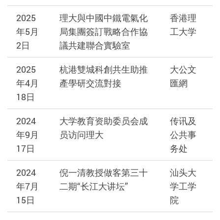
2025
理大與中國中鐵電氣化
香港理
年5月
局集團簽訂戰略合作協
工大学
2日
議共建聯合實驗室
2025
杭港雙城科創共生助推
大公文
年4月
產學研交流對接
匯網
18日
2024
大学教育资助委员会成
传讯及
年9月
员访问理大
公共事
17日
务处
2024
倪一清教授做客第三十
汕头大
年7月
二期“长江大讲坛”
学工学
15日
院