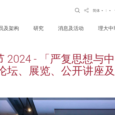
Open Site Sear
简体
Share
员及架构
研究
消息及活动
理大中
 2024 - 「严复思想
端论坛、展览、公开讲座