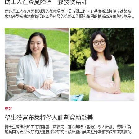
助工人在炎夏降溫 教授獲嘉許
建造業工人在炎熱和潮濕的氣候環境下長時間工作，有甚麼辦法降溫？建築及
房地產學系陳炳泉教授的團隊研發的抗熱工作服和相關的抵禦高溫預防措施為...
成就
學生獲富布萊特學人計劃資助赴美
博士生陳祺祺和王珊珊喜獲「研資局－富布萊特（香港）學人計劃」資助，負
笈美國的大學或研究院進行學術研究。該計劃由美國駐港澳領事館和研究資助...