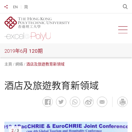
跳
開
EN
简
分享到
到
主
要
內
開啟
容
2019年6月
120期
主頁
網絡
酒店及旅遊教育新領域
酒店及旅遊教育新領域
2
/
3