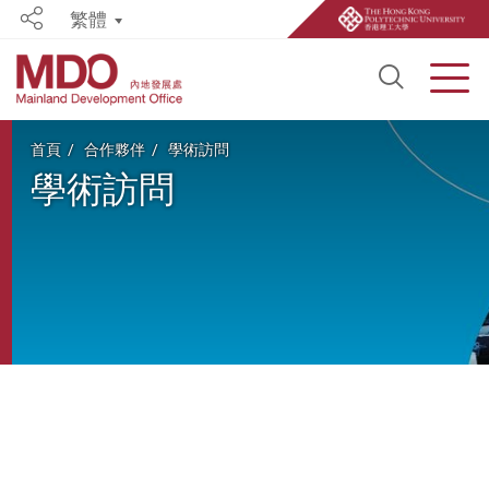
繁體
Share
Open S
Men
Start main content
首頁
合作夥伴
學術訪問
學術訪問