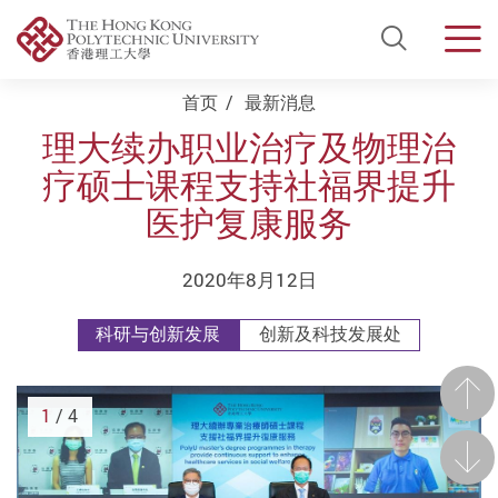
Open Si
Men
Start main content
首页
最新消息
理大续办职业治疗及物理治
疗硕士课程支持社福界提升
医护复康服务
2020年8月12日
科研与创新发展
创新及科技发展处
前一
1
/ 4
后一