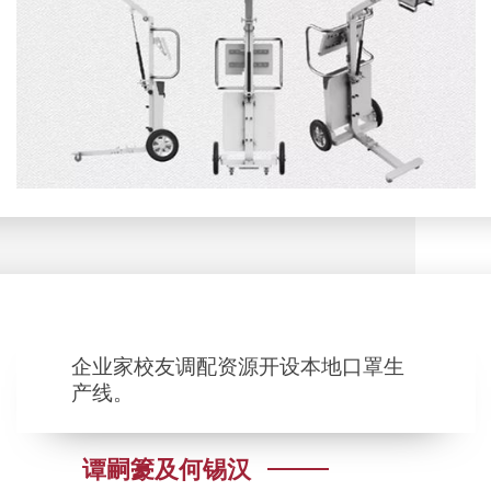
企业家校友调配资源开设本地口罩生
产线。
谭嗣籇及何锡汉