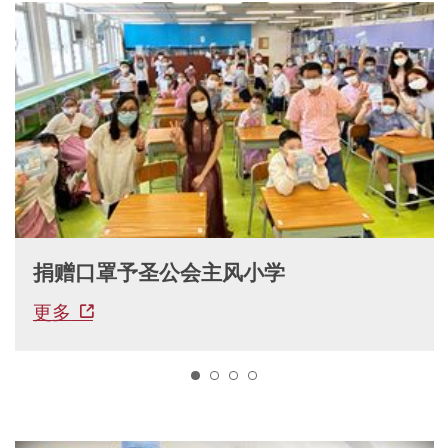
捐赠口罩予圣公会主风小学
更多
1