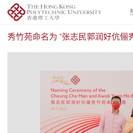
秀竹苑命名为 “张志民郭润好伉俪