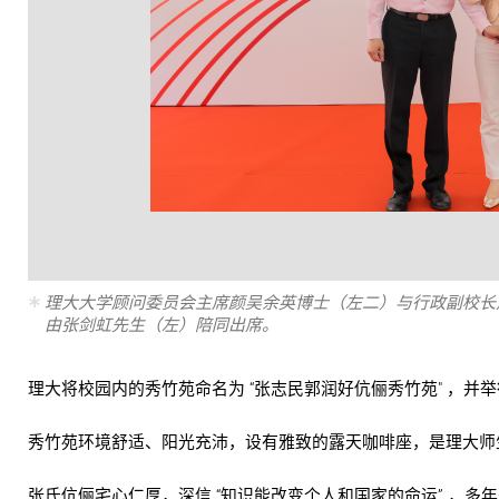
理大大学顾问委员会主席颜吴余英博士（左二）与行政副校长
由张剑虹先生（左）陪同出席。
理大将校园内的秀竹苑命名为 “张志民郭润好伉俪秀竹苑" ，
秀竹苑环境舒适、阳光充沛，设有雅致的露天咖啡座，是理大师
张氏伉俪宅心仁厚，深信 “知识能改变个人和国家的命运” ，多