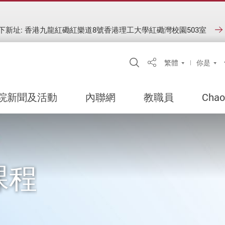
以下新址: 香港九龍紅磡紅樂道8號香港理工大學紅磡灣校園503室
Open Site Search P
繁體
你是
Share
院新聞及活動
內聯網
教職員
Chao
課程