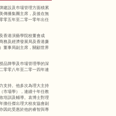
牌建設及巿場管理方面積累
美傳播集團主席，及後在無
零零五年至二零一零年出任
及香港演藝學院校董會成
商務及經濟發展局及香港廉
）董事局副主席，關顧世界
授品牌學及巿場管理學的深
二零零八年至二零一四年連
力支持。他多次為理大主持
（市場學），連續十年任教
政培訓及輔導。袁博士對理
年擔任傑出理大校友協會副
亦因此受惠於他的睿智與專