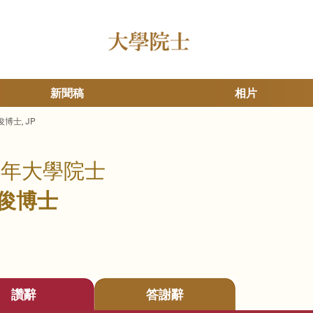
新聞稿
相片
博士, JP
14年大學院士
俊博士
讚辭
答謝辭