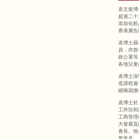
袁文俊博
超過二十
添加化粧
香港廣告
袁博士藉
員，亦曾
政公署等
各地兒童
袁博士深
造課程逾
續兩屆擔
袁博士於
工作坊和
工商管理
大發展貢
會長。他
業意見。