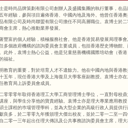
士是時尚品牌策劃有限公司創辦人及盛國集團的執行董事，在品
五年經驗，參與項目遍佈香港、中國內地及海外。他曾任香港奧
品有限公司及時尚聯盟有限公司擔任不同高層職位。袁博士於二
商會主席，熱心推動業界發展。
著豐富的個人經驗，積極服務社會。他是香港貿易發展局理事會
任多個政府機構的諮詢委員會主要成員，包括香港歴史博物館、
。此外，袁博士熱心公益，他是兒童慈善機構國際培幼會（香港
的福祉。
明教育的重要，對於培育人才不遺餘力。他在中國內地與香港教
十五年，現任香港大學及上海復旦大學客座副教授。袁博士亦在
任教育局上訴委員會成員。
二零零零年取得香港理工大學工商管理博士學位，一直對母校鼎
講座，與學生分享他的寶貴經驗。袁博士亦是理大專業應用教授
碩士課程的巿場管理學科，並為大型企業的高級行政人員提供行
獻良多，於二零零九年獲頒理大傑出校友，並於二零一二至一四
自二零一三年起出任理大傳訊及公共事務諮詢委員會主席，理大