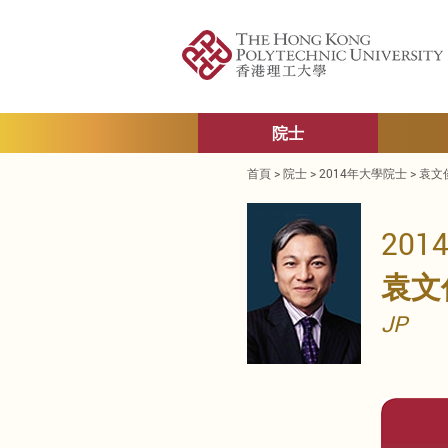
院士
首頁
>
院士
>
2014年大學院士
>
袁文俊
20
袁文
JP