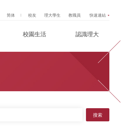
Search Popup
简体
校友
理大學生
教職員
快速連結
校園生活
認識理大
搜索