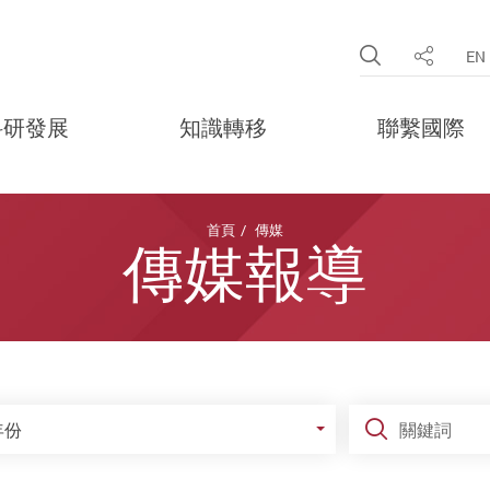
Open Site 
EN
分享
科研發展
知識轉移
聯繫國際
首頁
傳媒
傳媒報導
份
關鍵詞
年份