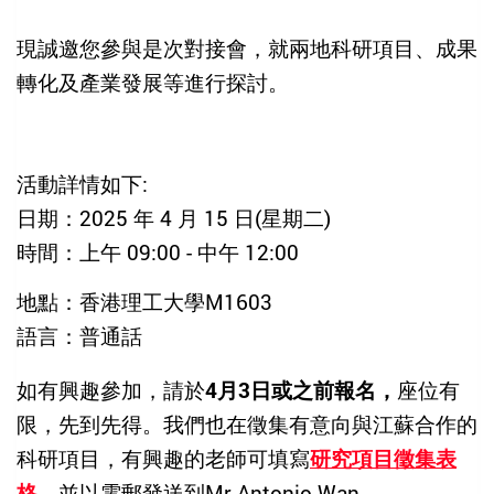
現誠邀您參與是次對接會，就兩地科研項目、成果
轉化及產業發展等進行探討。
活動詳情如下
:
日期：
2025
年
4
月
15
日
(
星期二
)
時間：上午
09:00 -
中午
12:00
地點：香港理工大學
M1603
語言：普通話
如有興趣參加，請於
4
月
3
日或之前報名，
座位有
限，先到先得。我們也在徵集有意向與江蘇合作的
科研項目，有興趣的老師可填寫
研究項目徵集表
格
，並以電郵發送到
Mr Antonio Wan