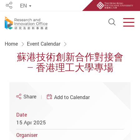
EN
Share
Open S
Men
Start main content
Home
Event Calendar
蘇港技術創新合作對接會
– 香港理工大學專場
Share
Add to Calendar
Date
15 Apr 2025
Organiser