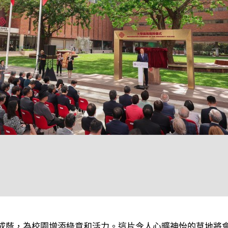
成蔭，為校園增添綠意和活力。這片令人心曠神怡的草地將