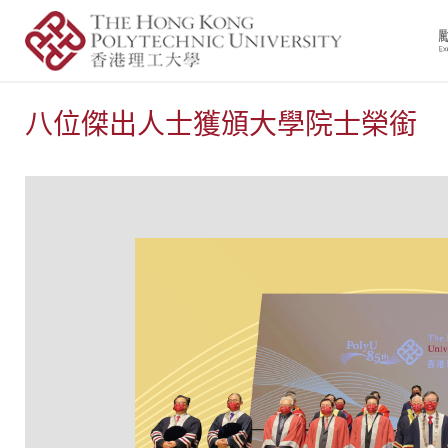
八位傑出人士獲頒大學院士榮銜