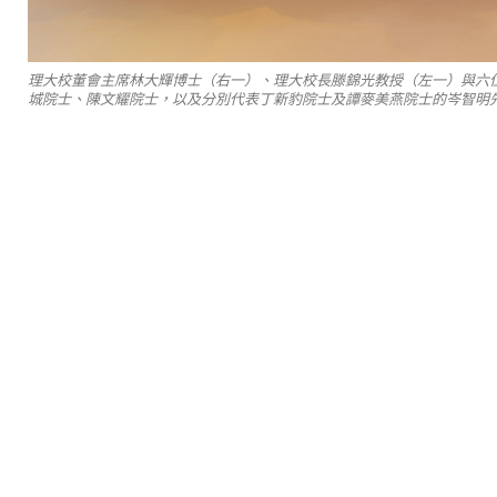
理大校董會主席林大輝博士（右一）、理大校長滕錦光教授（左一）與六
城院士、陳文耀院士，以及分別代表丁新豹院士及譚麥美燕院士的岑智明