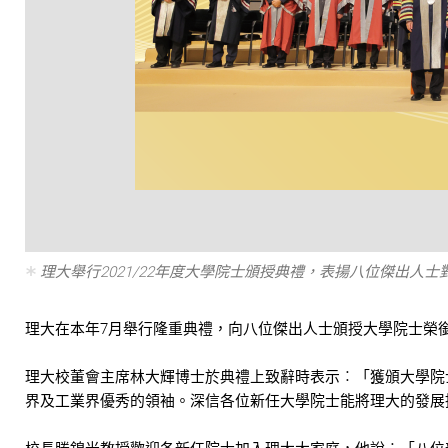
理大舉行2021/22年度大學院士頒授典禮，表揚八位傑出人
理大在本年7月舉行隆重典禮，向八位傑出人士頒授大學院士榮
理大校董會主席林大輝博士於典禮上致辭時表示︰「獲頒大學院
界及工業界優秀的領袖。深信各位新任大學院士能將理大的發展