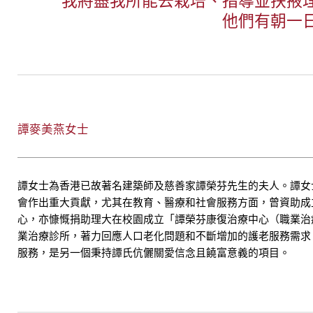
我將盡我所能去栽培、指導並扶掖
他們有朝一
譚麥美燕女士
譚女士為香港已故著名建築師及慈善家譚榮芬先生的夫人。譚女
會作出重大貢獻，尤其在教育、醫療和社會服務方面，曾資助成
心，亦慷慨捐助理大在校園成立「譚榮芬康復治療中心（職業治
業治療診所，著力回應人口老化問題和不斷增加的護老服務需求，它自
服務，是另一個秉持譚氏伉儷關愛信念且饒富意義的項目。