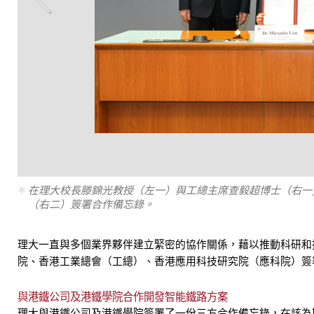
放大
在理大校長滕錦光教授（左一）與工總主席查毅超博士（右一
（右二）簽署合作備忘錄。
理大一直與多個業界夥伴建立緊密的協作關係，藉以推動科研和
院、香港工業總會（工總）、香港應用科技研究院（應科院）簽
與港鐵公司及港鐵學院合作開發智能鐵路方案
理大與港鐵公司及港鐵學院簽署了一份三方合作備忘錄，在該為