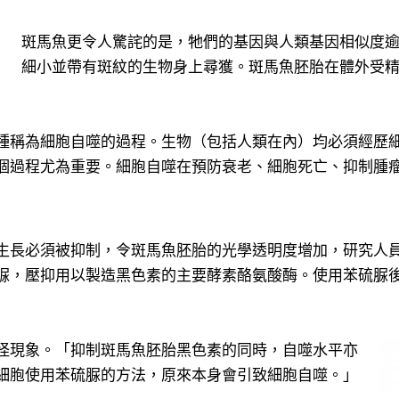
斑馬魚更令人驚詫的是，牠們的基因與人類基因相似度
細小並帶有斑紋的生物身上尋獲。斑馬魚胚胎在體外受
種稱為細胞自噬的過程。生物（包括人類在內）均必須經歷
個過程尤為重要。細胞自噬在預防衰老、細胞死亡、抑制腫
生長必須被抑制，令斑馬魚胚胎的光學透明度增加，研究人
脲，壓抑用以製造黑色素的主要酵素酪氨酸酶。使用苯硫脲
怪現象。「抑制斑馬魚胚胎黑色素的同時，自噬水平亦
細胞使用苯硫脲的方法，原來本身會引致細胞自噬。」