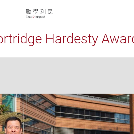
idge Hardesty Awar