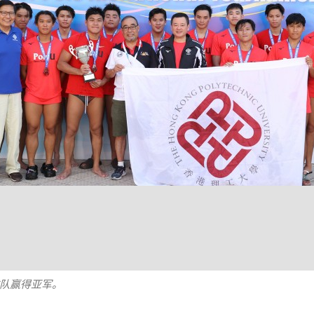
队赢得亚军。