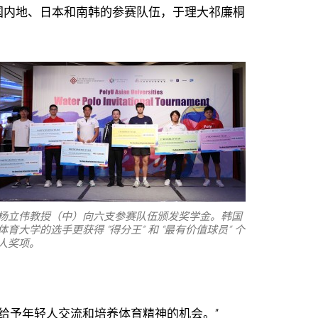
国内地、日本和南韩的参赛队伍，于理大祁廉桐
杨立伟教授（中）向六支参赛队伍颁发奖学金。韩国
体育大学的选手更获得 “得分王” 和 “最有价值球员” 个
人奖项。
给予年轻人交流和培养体育精神的机会。”