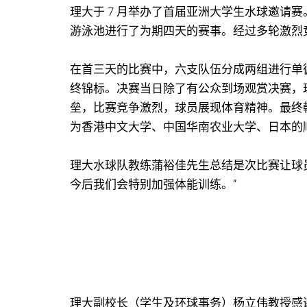
理大于 7 月举办了首届亚洲大学生水球邀
游泳池进行了为期四天的赛事。经过多轮激烈
在首三天的比赛中，六支队伍分成两组进行单
终锦标。决赛当日除了有公众到场观赏决赛，
垒，比赛竞争激烈，球员展现体育精神。最终
为香港中文大学、中国华南农业大学、日本的
理大水球队教练蒲裕佳先生总结是次比赛让球员
今后我们会特别加强体能训练。”
理大副校长（学生及环球事务）杨立伟教授感