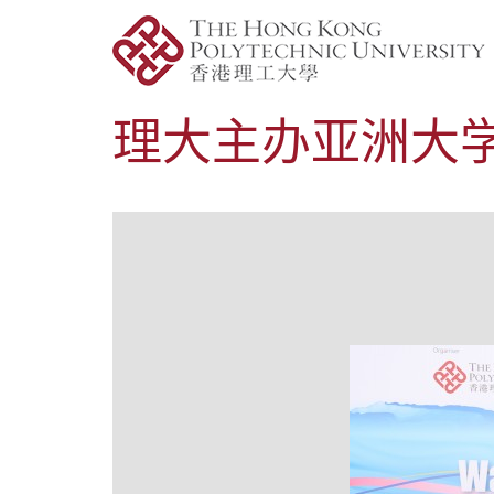
理大主办亚洲大