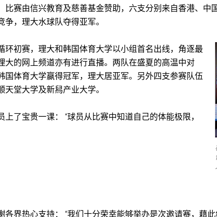
请赛。比赛由信兴教育及慈善基金赞助，六支分别来自香港、中
竞争，理大水球队夺得亚军。
循环初赛，理大和韩国体育大学以小组首名出线，角逐最
理大的网上频道亦有进行直播。两队在盛夏的高温中对
韩国体育大学赢得冠军，理大居亚军。另外四支参赛队伍
顺天堂大学及新舄产业大学。
上了宝贵一课： “球员从比赛中知道自己的体能极限，
谢各界热心支持： “我们十分荣幸能够举办是次邀请赛，藉此