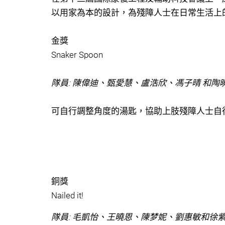
以用家為本的設計，為殘障人士在日常生活上
金獎
Snaker Spoon
隊員: 陳偉迪、甄愛慧、盧浩欣、馮子晴 和陶
可自行調整角度的湯匙，協助上肢殘障人士自
銅獎
Nailed it!
隊員: 毛凱怡、王曉恩、陳梦妮、劉惠敏和徐