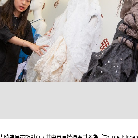
裝展盡顯創意。其中曾卓嬈憑著其名為「Toumei Ningen」的