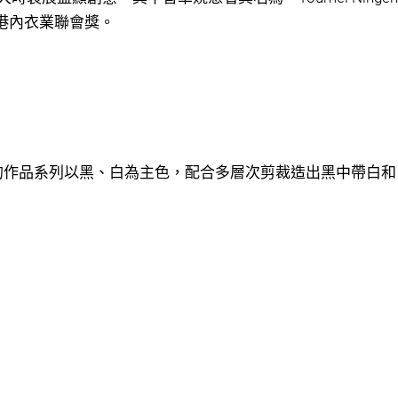
得香港內衣業聯會獎。
。卓嬈的作品系列以黑、白為主色，配合多層次剪裁造出黑中帶白