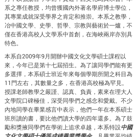
系之專任教授，均曾獲國內外著名學府博士學位，
其專業成就深受學界之肯定和推崇。本系之教學，
冶中國文學、史學、哲學、宗教與藝術於一爐，不
僅在香港高校人文學系中首創，在海峽兩岸亦別具
特色。
本系自2009年9月開辦中國文化文學碩士課程以
來，今年已是第十七屆招生。為了讓同學們能有更
多選擇，本系碩士班近年來每個學期所開之科目為
11門左右，其數量之多，在香港高校極為罕見。
授課老師教學之嚴謹、認真、負責，素來在理大人
文學院口碑極佳，深受同學們之感念和愛戴。不少
內地同學在畢業感言中表示，他們一年在本系碩士
班所讀的書，要比他們讀大學的四年還多。為了鼓
勵和獎掖同學們在學術上追求卓越，本系特設
中國
文化文學碩士優等成績畢業獎學金
，凡畢業平均績