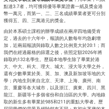
點達3.7者，均可獲得優等畢業證書一紙及獎金港
幣一萬元，而第一、二、三名成績畢業者更可分別
獲得五、四、三萬港元的獎金。
由於本系碩士課程的辦學成績在兩岸四地備受肯
定，過去的十六年中，報讀的人數每年均急劇增
加，近兩屆報讀與錄取人數之比例竟大於20:1；而
我們在經過嚴格的篩選之後，依照定額2026年將
錄取約132名學生。歷屆本地學生除了畢業於港
大、中大、科大、理大、城大、浸大等大學之外，
還有少數畢業於美、英、加、澳及新加坡等地的大
學；內地生則來自北京、天津、上海、廣州、南
京、重慶等各大城市，以及浙江、廣東、四川、黑
龍江、新疆等十多個省份和自治區的大學。內地錄
取的新生多有畢業於985和211的重點大學者。歷
屆同學們的背景及經驗頗有不同：有初出茅廬的本